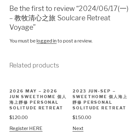
Be the first to review “2024/06/17(一)
– 教牧清心之旅 Soulcare Retreat
Voyage”
You must be
logged in
to post a review.
Related products
2026 MAY – 2026
2023 JUN-SEP –
JUN SWEETHOME 個人
SWEETHOME 個人海上
海上靜修 PERSONAL
靜修 PERSONAL
SOLITUDE RETREAT
SOLITUDE RETREAT
$
120.00
$
150.00
Register HERE
Next