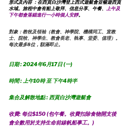
形式及內容 ：在西貢白沙灣登上西式遊艇會並暢遊西貢
水域。旅程中會有船上敬拜、信息分享、午餐、
上午及
下午都會落錨進行一小時個人安靜
。
對象：教牧及領袖（教會、神學院、機構同工、宣教
士、院牧、神學生、教會長老、執事、堂委、值理）。
每次最多8位，額滿即止。
日期 : 2024年6月17日 (一)
時間 : 上午10時 至 下午4時半
集合及解散地點 : 西貢白沙灣遊艇會
收費: 每位$150 (包午餐。收費扣除食物開支後
會全數用於支持生命前線帆船事工。)