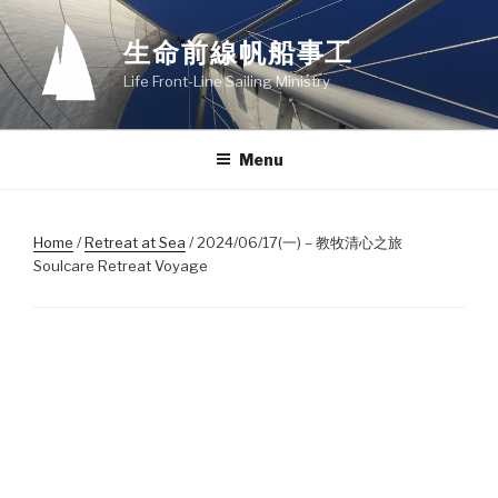
Skip
to
生命前線帆船事工
content
Life Front-Line Sailing Ministry
Menu
Home
/
Retreat at Sea
/ 2024/06/17(一) – 教牧清心之旅
Soulcare Retreat Voyage