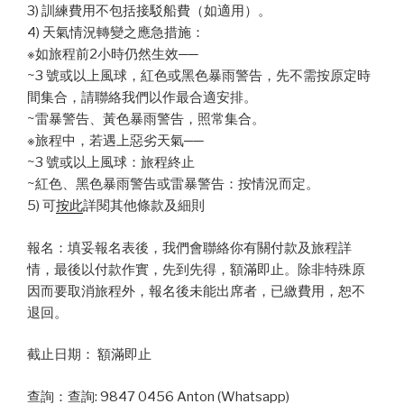
3) 訓練費用不包括接駁船費（如適用）。
4) 天氣情況轉變之應急措施：
※如旅程前2小時仍然生效──
~3 號或以上風球，紅色或黑色暴雨警告，先不需按原定時
間集合，請聯絡我們以作最合適安排。
~雷暴警告、黃色暴雨警告，照常集合。
※旅程中，若遇上惡劣天氣──
~3 號或以上風球：旅程終止
~紅色、黑色暴雨警告或雷暴警告：按情況而定。
5) 可
按此
詳閱其他條款及細則
報名：填妥報名表後，我們會聯絡你有關付款及旅程詳
情，最後以付款作實，先到先得，額滿即止。除非特殊原
因而要取消旅程外，報名後未能出席者，已繳費用，恕不
退回。
截止日期： 額滿即止
查詢：查詢: 9847 0456 Anton (Whatsapp)