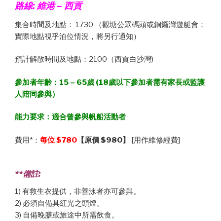
路線:
維港
– 西貢
集合時間及地點： 1730 （觀塘公眾碼頭或銅鑼灣遊艇會；
實際地點視乎泊位情況，將另行通知）
預計解散時間及地點：2100（西貢白沙灣)
參加者年齡：15 – 65歲 (18歲以下參加者需有家長或監護
人陪同參與）
能力要求：適合曾參與帆船活動者
費用*：
每位
$780
【原價
$980
】
[用作維修經費]
**備註:
1) 有救生衣提供，非善泳者亦可參與。
2) 必須自備具紅光之頭燈。
3) 自備晚膳或旅途中所需飲食。