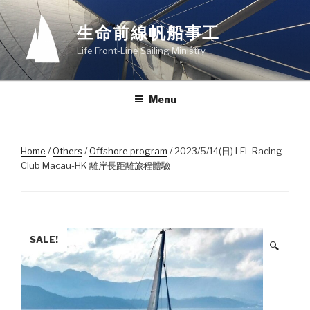
Skip
to
生命前線帆船事工
content
Life Front-Line Sailing Ministry
Menu
Home
/
Others
/
Offshore program
/ 2023/5/14(日) LFL Racing
Club Macau-HK 離岸長距離旅程體驗
SALE!
🔍