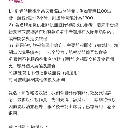
**備註:
1）到達時間視乎當天實際出發時間，例如實際1100出
發，航程預計12小時，到達時間預計為2300
2）報名時須提供相關帆船航行經驗以供參考，若未乎合經
驗要求或按經驗在所有報名者中未能排在人數限額以內，
或未能參與是次旅程
3）費用包括旅程前網上簡介，主要航程開支（如燃料，相
關出入境手續等），安全設備，航程期間簡單飲食等
4) 費用不包括前往集合地點（澳門) 之相關交通及食宿開
支，額外個人裝備及膳食
5) 訓練費用不包括接駁船費（如適用）
6) 可
按此
詳閱其他條款及細則
報名：填妥報名表後，我們會聯絡你有關付款及旅程詳
情，最後以付款作實，先到先得，額滿即止。除非特殊原
因而要取消旅程外，報名後未能出席者，已繳費用，恕不
退回。
截止日期： 額滿即止