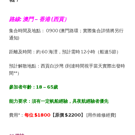
路線:
澳門
– 香港 (西貢）
集合時間及地點： 0900 (澳門路環；實際集合詳情將另行
通知)
距離及時間：約 60 海浬，預計需時 12小時（船速5節）
預計解散地點：西貢白沙灣. (到達時間視乎當天實際出發時
間**）
參加者年齡：18 – 65歲
能力要求：須有一定帆船經驗，具夜航經驗者優先
費用*：
每位
$1800
【原價
$2200
】
[用作維修經費]