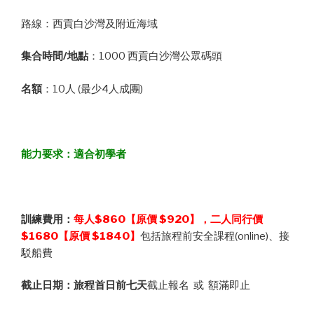
路線：西貢白沙灣及附近海域
集合時間/地點
：1000 西貢白沙灣公眾碼頭
名額
：10人 (最少4人成團)
能力要求
：適合初學者
訓練費用
：
每人
$860
【原價
$920
】，二人同行價
$1680【原價 $1840】
包括旅程前安全課程(online)、接
駁船費
截止日期
：旅程首日前七天
截止報名 或 額滿即止