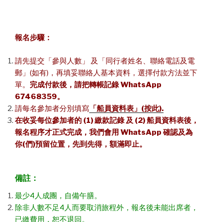
報名步驟
：
請先提交「參與人數」 及「同行者姓名、聯絡電話及電
郵」(如有)，再填妥聯絡人基本資料，選擇付款方法並下
單。
完成付款後，請把轉帳記錄 WhatsApp
67468359。
請每名參加者分別填寫
「船員資料表」
(
按此
).
在收妥每位參加者的
(1)
繳款記錄
及
(2)
船員資料表後，
報名程序才正式完成，我們會用
WhatsApp
確認及為
你
(
們
)
預留位置，先到先得，額滿即止。
備註
：
最少4人成團，自備午膳。
除非人數不足4人而要取消旅程外，報名後未能出席者，
已繳費用，恕不退回。