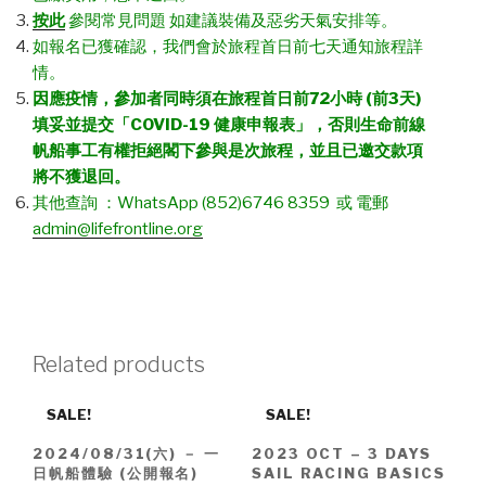
按此
參閱常見問題 如建議裝備及惡劣天氣安排等。
如報名已獲確認，我們會於旅程首日前七天通知旅程詳
情。
因應疫情，參加者同時須在旅程首日前
72
小時
(
前
3
天
)
填妥並提交「
COVID-19
健康申報表」，否則生命前線
帆船事工有權拒絕閣下參與是次旅程，並且已邀交款項
將不獲退回。
其他查詢 ：WhatsApp (852)6746 8359 或 電郵
admin@lifefrontline.org
Related products
SALE!
SALE!
2024/08/31(六) － 一
2023 OCT – 3 DAYS
日帆船體驗 (公開報名)
SAIL RACING BASICS