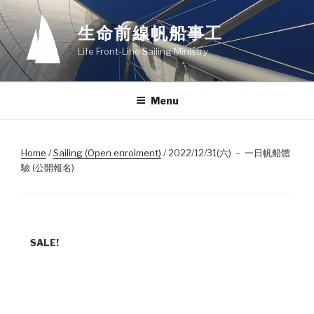
Skip
to
生命前線帆船事工
content
Life Front-Line Sailing Ministry
Menu
Home
/
Sailing (Open enrolment)
/ 2022/12/31(六) － 一日帆船體
驗 (公開報名)
SALE!