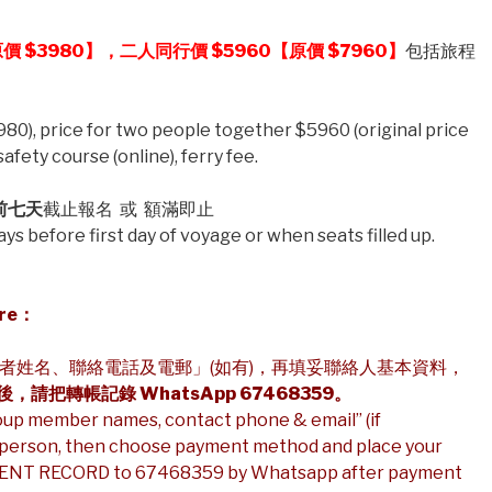
原價
$3980
】，二人同行價 $5960【原價 $7960】
包括旅程
980), price for two people together $5960 (original price
afety course (online), ferry fee.
前七天
截止報名 或 額滿即止
ays before first day of voyage or when seats filled up.
re
：
者姓名、聯絡電話及電郵」(如有)，再填妥聯絡人基本資料，
，請把轉帳記錄 WhatsApp 67468359。
oup member names, contact phone & email” (if
ct person, then choose payment method and place your
ENT RECORD to 67468359 by Whatsapp after payment