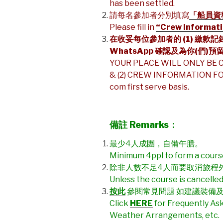
has been settled.
請每名參加者分別填寫
「船員資
Please fill in
“Crew Informati
在收妥每位參加者的
(1)
繳款記
WhatsApp
確認及為你
(
們
)
預
YOUR PLACE WILL ONLY BE 
& (2) CREW INFORMATION FORM
com first serve basis.
備註
Remarks
：
最少4人成團，自備午膳。
Minimum 4ppl to form a cours
除非人數不足4人而要取消旅程
Unless the course is cancelled 
按此
參閱常見問題 如建議裝備
Click
HERE
for Frequently Ask
Weather Arrangements, etc.