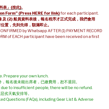
料表」
(
按此
).
on Form” (Press HERE for link)
for each participant.
錄
及
(2)
船員資料表後，報名程序才正式完成，我們會用
留位置，先到先得，額滿即止。
CONFIRMED by Whatsapp AFTER (1) PAYMENT RECORD
 of EACH participant have been received on a first
e. Prepare your own lunch.
外，報名後未能出席者，已繳費用，恕不退回。
due to insufficient people, there will be no refund.
及惡劣天氣安排等。
ed Questions (FAQs), including Gear List & Adverse