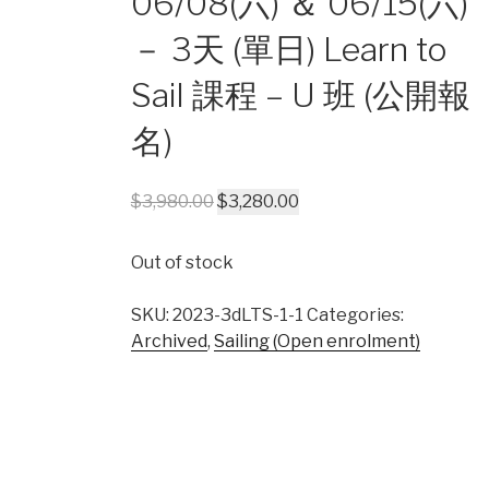
06/08(六) ＆ 06/15(六)
－ 3天 (單日) Learn to
Sail 課程 – U 班 (公開報
名)
$
3,980.00
$
3,280.00
Out of stock
SKU:
2023-3dLTS-1-1
Categories:
Archived
,
Sailing (Open enrolment)