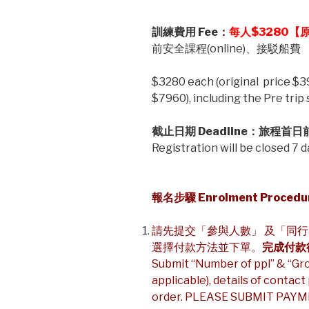
訓練費用 Fee
：
每人
$3280
【
前安全課程(online)、接駁船費
$3280 each (original price $3
$7960), including the Pre trip s
截止日期
Deadline
：旅程首日
Registration will be closed 7 d
報名步驟
Enrolment Procedu
請先提交「參與人數」 及「同行
選擇付款方法並下單。
完成付款後
Submit “Number of ppl” & “Gr
applicable), details of conta
order. PLEASE SUBMIT PAYM