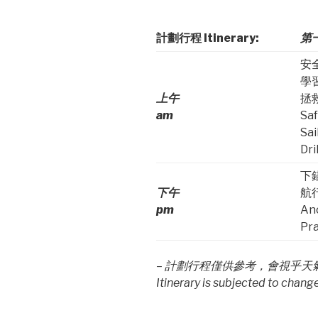
計劃
行程
Itinerary:
第
安
學
上午
拯
am
Saf
Sai
Dri
下
下午
航
pm
An
Pra
–
計劃行程僅供參考，會視乎天
Itinerary is subjected to chan