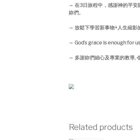
～ 在3日旅程中，感謝神的平
妳們。
～ 放鬆下學習新事物+人生縮影
～ God’s grace is enough for u
～ 多謝妳們細心及專業的教導,
Related products