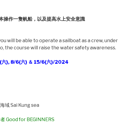
本操作一隻帆船，以及提高水上安全意識
ou will be able to operate a sailboat as a crew, under
so, the course will raise the water safety awareness.
(六), 8/6(六) ＆ 15/6(六)/2024
Sai Kung sea
Good for BEGINNERS