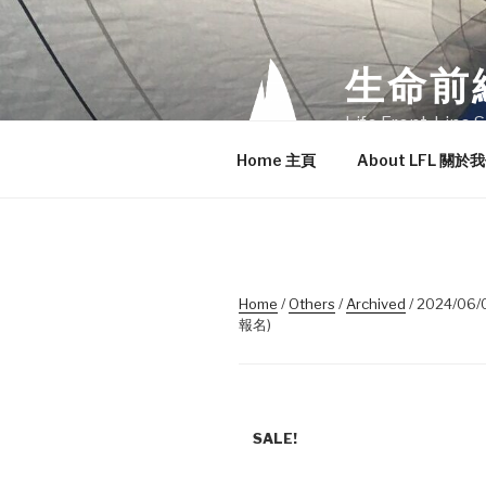
Skip
to
content
生命前
Life Front-Line S
Home 主頁
About LFL 關於
Home
/
Others
/
Archived
/ 2024/06/
報名)
SALE!