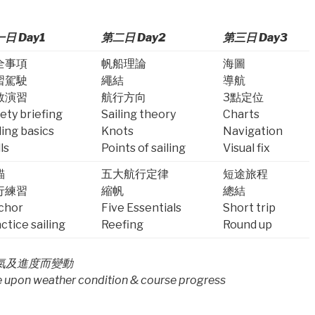
一日
Day1
第二日
Day2
第三日
Day3
全事項
帆船理論
海圖
習駕駛
繩結
導航
救演習
航行方向
3點定位
ety briefing
Sailing theory
Charts
ling basics
Knots
Navigation
lls
Points of sailing
Visual fix
錨
五大航行定律
短途旅程
行練習
縮帆
總結
chor
Five Essentials
Short trip
ctice sailing
Reefing
Round up
氣及進度而變動
ge upon weather condition & course progress