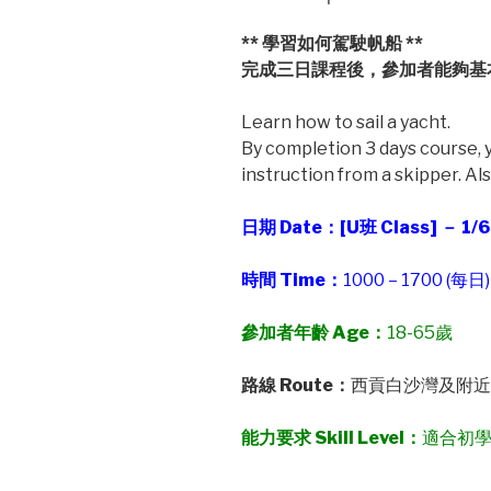
** 學習如何駕駛帆船 **
完成三日課程後，參加者能夠基
Learn how to sail a yacht.
By completion 3 days course, y
instruction from a skipper. Al
日期 Date：[U班 Class] － 1/6
時間
Time
：
1000 – 1700 (每日)
參加者年齡
Age
：
18-65歲
路線
Route
：
西貢白沙灣及附近海域 
能力要求
Skill Level
：
適合初學者 